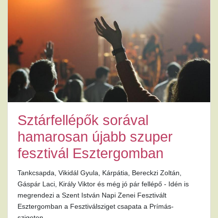
Sztárfellépők sorával
hamarosan újabb szuper
fesztivál Esztergomban
Tankcsapda, Vikidál Gyula, Kárpátia, Bereckzi Zoltán,
Gáspár Laci, Király Viktor és még jó pár fellépő - Idén is
megrendezi a Szent István Napi Zenei Fesztivált
Esztergomban a Fesztiválsziget csapata a Prímás-
szigeten.