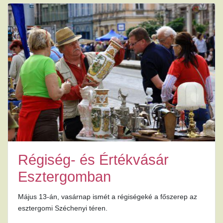
Régiség- és Értékvásár
Esztergomban
Május 13-án, vasárnap ismét a régiségeké a főszerep az
esztergomi Széchenyi téren.