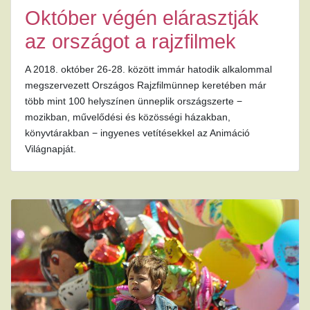
Október végén elárasztják
az országot a rajzfilmek
A 2018. október 26-28. között immár hatodik alkalommal
megszervezett Országos Rajzfilmünnep keretében már
több mint 100 helyszínen ünneplik országszerte −
mozikban, művelődési és közösségi házakban,
könyvtárakban − ingyenes vetítésekkel az Animáció
Világnapját.