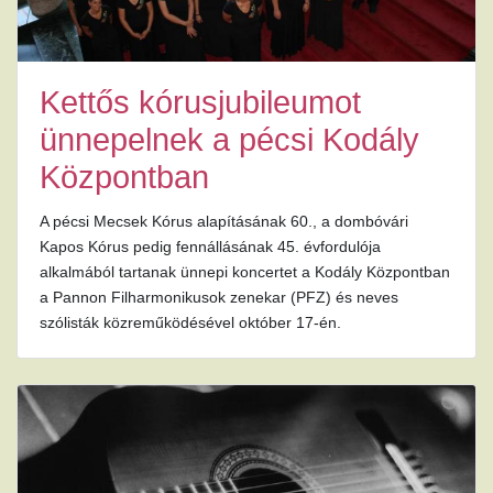
Kettős kórusjubileumot
ünnepelnek a pécsi Kodály
Központban
A pécsi Mecsek Kórus alapításának 60., a dombóvári
Kapos Kórus pedig fennállásának 45. évfordulója
alkalmából tartanak ünnepi koncertet a Kodály Központban
a Pannon Filharmonikusok zenekar (PFZ) és neves
szólisták közreműködésével október 17-én.