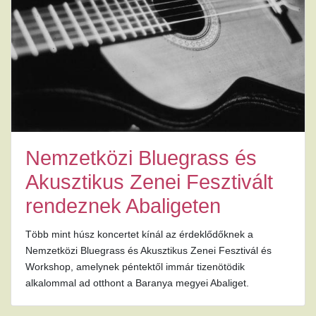
Nemzetközi Bluegrass és
Akusztikus Zenei Fesztivált
rendeznek Abaligeten
Több mint húsz koncertet kínál az érdeklődőknek a
Nemzetközi Bluegrass és Akusztikus Zenei Fesztivál és
Workshop, amelynek péntektől immár tizenötödik
alkalommal ad otthont a Baranya megyei Abaliget.