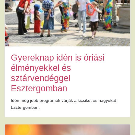
Gyereknap idén is óriási
élményekkel és
sztárvendéggel
Esztergomban
Idén még jobb programok várják a kicsiket és nagyokat
Esztergomban.