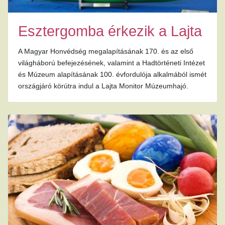
Esztergomba érkezik a Lajta
A Magyar Honvédség megalapításának 170. és az első
világháború befejezésének, valamint a Hadtörténeti Intézet
és Múzeum alapításának 100. évfordulója alkalmából ismét
országjáró körútra indul a Lajta Monitor Múzeumhajó.