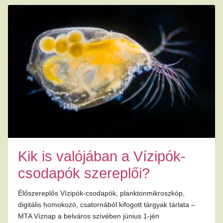
Kik is valójában a Vízipók-
csodapók szereplői?
Élőszereplős Vízipók-csodapók, planktonmikroszkóp,
digitális homokozó, csatornából kifogott tárgyak tárlata –
MTA Víznap a belváros szívében június 1-jén