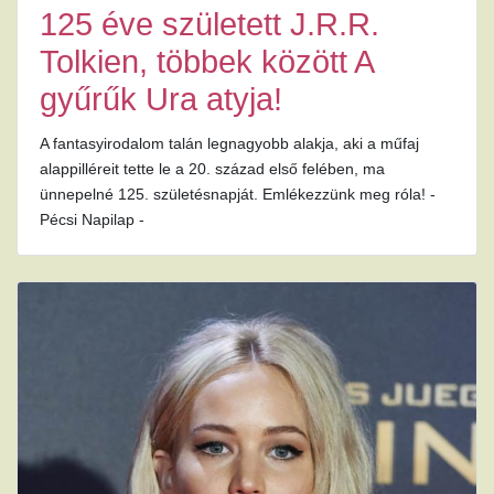
125 éve született J.R.R.
Tolkien, többek között A
gyűrűk Ura atyja!
A fantasyirodalom talán legnagyobb alakja, aki a műfaj
alappilléreit tette le a 20. század első felében, ma
ünnepelné 125. születésnapját. Emlékezzünk meg róla! -
Pécsi Napilap -