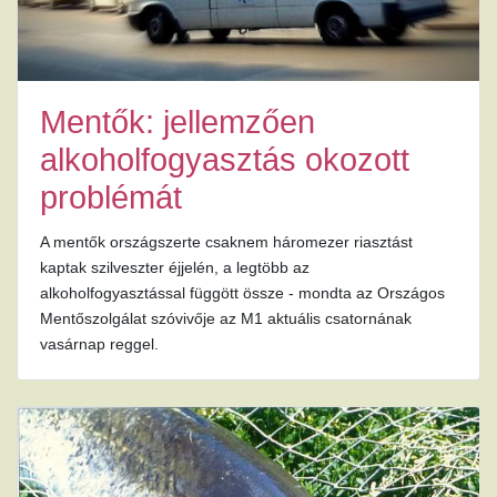
Mentők: jellemzően
alkoholfogyasztás okozott
problémát
A mentők országszerte csaknem háromezer riasztást
kaptak szilveszter éjjelén, a legtöbb az
alkoholfogyasztással függött össze - mondta az Országos
Mentőszolgálat szóvivője az M1 aktuális csatornának
vasárnap reggel.