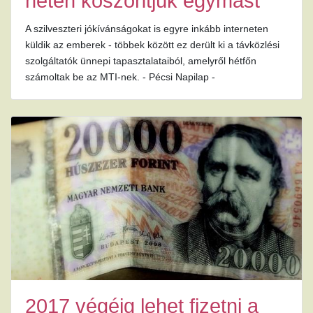
neten köszöntjük egymást
A szilveszteri jókívánságokat is egyre inkább interneten
küldik az emberek - többek között ez derült ki a távközlési
szolgáltatók ünnepi tapasztalataiból, amelyről hétfőn
számoltak be az MTI-nek. - Pécsi Napilap -
2017 végéig lehet fizetni a