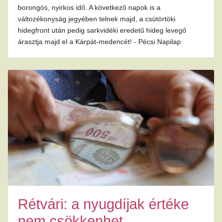
borongós, nyirkos idő. A következő napok is a
változékonyság jegyében telnek majd, a csütörtöki
hidegfront után pedig sarkvidéki eredetű hideg levegő
árasztja majd el a Kárpát-medencét! - Pécsi Napilap
Rétvári: a nyugdíjak értéke
nem csökkenhet