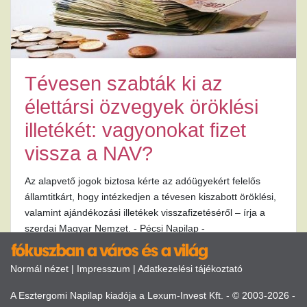
Tévesen szabták ki az
élettársi özvegyek öröklési
illetékét: vagyonokat fizet
vissza a NAV?
Az alapvető jogok biztosa kérte az adóügyekért felelős
államtitkárt, hogy intézkedjen a tévesen kiszabott öröklési,
valamint ajándékozási illetékek visszafizetéséről – írja a
szerdai Magyar Nemzet. - Pécsi Napilap -
Normál nézet
|
Impresszum
|
Adatkezelési tájékoztató
A Esztergomi Napilap kiadója a Lexum-Invest Kft. - © 2003-2026 -