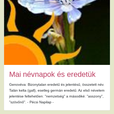
Mai névnapok és eredetük
Genovéva: Bizonytalan eredetű és jelentésű, összetett név.
Talán kelta (gall), esetleg germán eredetű. Az első névelem
jelentése feltehetően: "nemzetség" a másodiké: "asszony",
"szövőnő". - Pécsi Napilap -