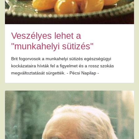
Veszélyes lehet a
"munkahelyi sütizés"
Brit fogorvosok a munkahelyi sütizés egészségügyi
kockázataira hívták fel a figyelmet és a rossz szokás
megváltoztatását sürgették. - Pécsi Napilap -