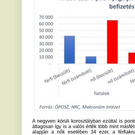
A negyven körüli korosztályban ezúttal is pontosabbak vol
átlagosan így is a valós érték több mint másfélszereséről s
alapján a nők esetében 34 ezer, a férfiaknál 27,8 ezer
nyugdíjkiegészítéshez, ha 40 évesen kezdenek hozzá az 
válaszadók több mint 20 ezer forinttal magasabb havi összeg
Ha a jelenlegi átlagnyugdíjat dupláznánk meg
Tovább emelve a tétet a kutatás során arra is rákérdeztek
kellene félretenniük a 200 ezer forintos nyugdíjkiegészít
közel akkora, mint a jelenlegi átlagos nyugdíj.) A huszonéves
forintot, a nők szerint pedig közel 103 ezer forintot szükség
valóságban harmadekkora összeg is elegendő, azaz itt is t
válaszadók.