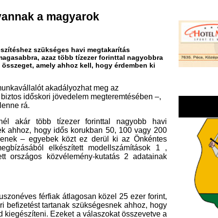
zükséges havi megtakarítás
az több tízezer forinttal nagyobbra
mely ahhoz kell, hogy érdemben ki
ót akadályozhat meg az
ori jövedelem megteremtésében –,
 tízezer forinttal nagyobb havi
ogy idős korukban 50, 100 vagy 200
ebek közt ez derül ki az Önkéntes
lkészített modellszámítások 1 ,
 közvélemény-kutatás 2 adatainak
iak átlagosan közel 25 ezer forint,
st tartanak szükségesnek ahhoz, hogy
ni. Ezeket a válaszokat összevetve a
er, a férfiak pedig négy és félszer
rban elkezdve a takarékoskodást –
kodásra szánniuk havonta 3 .