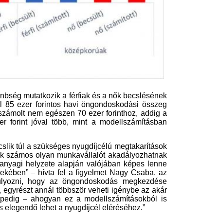
daült a Hősök terén alvó férfi
„Vannak udvarlói
ellé: amit ezután tett, azért 2
Péter őszintén bes
s fél év letöltendőt kapott
szerelemről és a 
nyes nappal csapott le a fosztogató a padon
Müller Péter őszintén beszélt
vó áldozatára a Xxiii. kerületben. A kamerák
újra az életét felesége halála 
gig rögzítették az esetet.
elárulta, vannak udvarlói.
 aggasztó jel, hogy az
Ritka égi jelenség
nyukád még mindig irányítani
lehet, aki az eget 
karja az életedet
augusztusban: jö
hullócsillagos éjs
nnak anyák, akik nyíltan beleszólnak mindenbe,
 vannak, akik sokkal finomabb eszközökkel
napfogyatkozás
lgoznak.