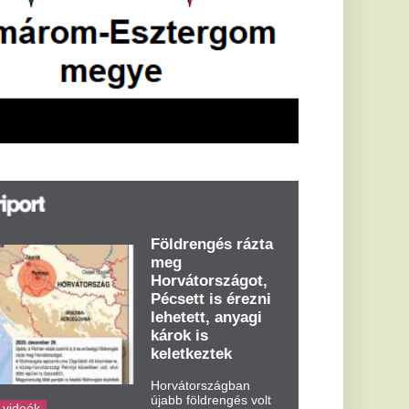
öldrengés rázta
eg
orvátországot,
écsett is érezni
ehetett, anyagi
árok is
eletkeztek
orvátországban
abb földrengés volt
pasztalható, az MTI
t írja: ezúttal 6,3-es
ősségű földrengés
zta meg
rvátországot
dden kora...