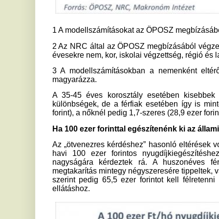
Az „ötvenezres kérdéshez” hasonló eltérések voltak tapaszta
havi 100 ezer forintos nyugdíjkiegészítéshez szükséges
nagyságára kérdeztek rá. A huszonéves férfiak és nő
megtakarítás mintegy négyszeresére tippeltek, vagyis az előbb
szerint pedig 65,5 ezer forintot kell félretenni minden h
ellátáshoz.