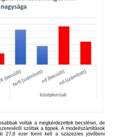
tak a megkérdezettek becslései, de
zóltak a tippek. A modellszámítások
 forint kell a százezres jövőbeni
öngondoskodáshoz – ehhez képest a
et becsültek.
, hogy a válaszadók szerint mennyit
éshez. (Nem mellesleg ez az összeg
 férfiak szerint átlagosan 76,5 ezer
es befizetni havonta – ehhez képest a
öbb tízezer forinttal lőttek túl a