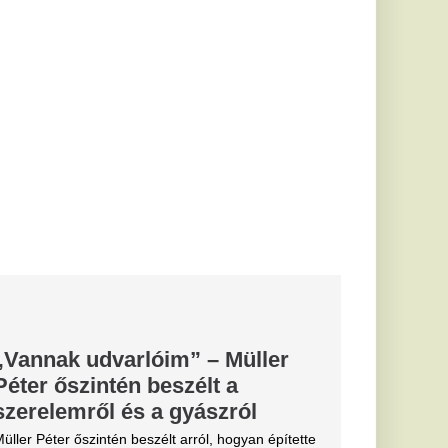
tkozást és
hullócsillagos
 drónnal
 legnagyobb
t
t támadott Ukrajna,
ltak.
 ügyében: a
a szállt, a
sa lehet
ője: sajtóhírek szerint
puhatolózást a
ának...