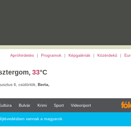
etés
|
Programok
|
Képgalériák
|
Közérdekű
|
Európai Unió
|
TV
|
Archívu
m,
33
°C
törtök,
Berta,
vár
Krimi
Sport
Videoriport
 vannak a magyarok
a magyarok