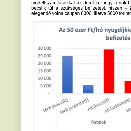
1 A modellszámításokat az ÖPOSZ megbízásából a Makronóm I
2 Az NRC által az ÖPOSZ megbízásából végzett online kérdő
évesekre nem, kor, iskolai végzettség, régió és lakóhelytípus
3 A modellszámításokban a nemenként eltérő összegeket
magyarázza.
A 35-45 éves korosztály esetében kisebbek a vélt és a 
különbségek, de a férfiak esetében így is mintegy két és fé
forint), a nőknél pedig 1,7-szeres (28,9 ezer forint vs. 17 ezer f
Ha 100 ezer forinttal egészítenénk ki az állami nyugdíjat