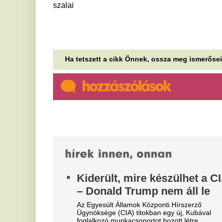
érkező vízhozamát, Csehország...
Ú
Bocsánatot kért, de marad:
L
eldőlt a FIFA-elnök sorsa a vb-
S
botrány után
Le
Gianni Infantino egy marokkói válságtalálkozón
pá
kért bocsánatot a vitatott terveiért. A vezetés
I
támogatását élvezi, de az európai...
O
2,5 év börtönt kapott a tolvaj
az ellopott, ócska telefon miatt
Kő
ha
Gyorsított eljárásban 2,5 év börtönt kapott a tolvaj,
az ellopott 30 ezer forintot érő telefon miatt.