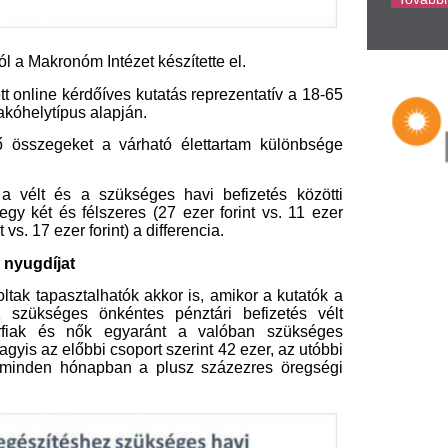
lhatók akkor is, amikor a kutatók a
 önkéntes pénztári befizetés vélt
k egyaránt a valóban szükséges
i csoport szerint 42 ezer, az utóbbi
ónapban a plusz százezres öregségi