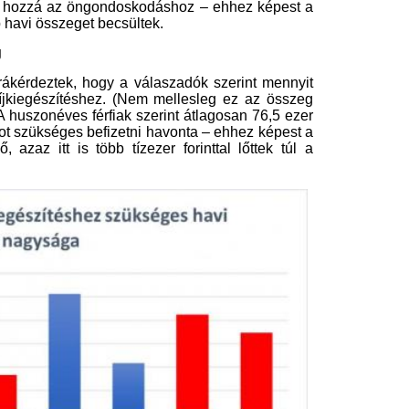
ozik a férfiak és a nők becslésének
forintos havi öngondoskodási összeg
 egészen 70 ezer forinthoz, addig a
val több, mint a modellszámításban
zükséges nyugdíjcélú megtakarítások
lyan munkavállalót akadályozhatnak
ete alapján valójában képes lenne
ívta fel a figyelmet Nagy Csaba, az
gy az öngondoskodás megkezdése
nál többször veheti igénybe az akár
hogyan ez a modellszámításokból is
ehet a nyugdíjcél eléréséhez.”