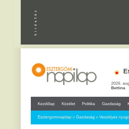
Apróhird
Esztergo
2026. augusztus 6, csü
Bettina
Kezdőlap
Közélet
Politika
Gazdaság
Kultúra
Bul
Esztergominapilap
»
Gazdaság »
Veszélyes nyugdíjtévedésben
Veszélyes nyugdíjtévedésben vannak 
2024.01.18.