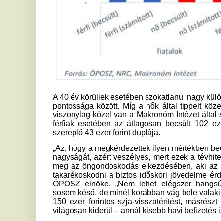
Ha tetszett a cikk Önnek, ossza meg ismerőseivel!
Kiderült, mire készülhet a CIA
O
– Donald Trump nem áll le
m
é
Az Egyesült Államok Központi Hírszerző
Ügynöksége (CIA) titokban egy új, Kubával
Fé
foglalkozó munkacsoportot hozott létre,
al
amelynek...
vé
A szlovákok nem adnak több
4
vizet a Dunán, a csehek segítik
a
Magyarország
a
energiaellátását
Va
Miközben Szlovákia az aszály miatt egyelőre nem
és
tudja jelentősen növelni a Duna Magyarországra
do