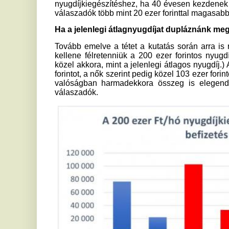
A 40 év körüliek esetében szokatlanul nagy különbség mutatk
pontossága között. Míg a nők által tippelt közel 85 ezer 
viszonylag közel van a Makronóm Intézet által számolt nem
férfiak esetében az átlagosan becsült 102 ezer forint jó
szereplő 43 ezer forint duplája.
„Az, hogy a megkérdezettek ilyen mértékben becslik túl a s
nagyságát, azért veszélyes, mert ezek a tévhitek számos o
meg az öngondoskodás elkezdésében, aki az anyagi helyz
takarékoskodni a biztos időskori jövedelme érdekében” – h
ÖPOSZ elnöke. „Nem lehet elégszer hangsúlyozni, ho
sosem késő, de minél korábban vág bele valaki, egyrészt an
150 ezer forintos szja-visszatérítést, másrészt pedig – a
világosan kiderül – annál kisebb havi befizetés is elegendő l
szalai