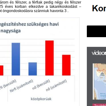
F
m
H
P
l
k
k
H
új
ta
az
er
rá
ntézet készítette el.
Ho
ke
íves kutatás reprezentatív a 18-65
 alapján.
 a várható élettartam különbsége
szükséges havi befizetés közötti
lszeres (27 ezer forint vs. 11 ezer
orint) a differencia.