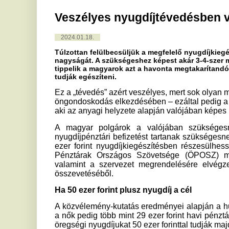
Túlzottan felülbecsüljük a megfelelő nyugdíjkiegészítéshez s
nagyságát. A szükségeshez képest akár 3-4-szer magasabbra, az
tippelik a magyarok azt a havonta megtakarítandó összeget, a
tudják egészíteni.
Ez a „tévedés” azért veszélyes, mert sok olyan munkavállal
öngondoskodás elkezdésében – ezáltal pedig a biztos idősk
aki az anyagi helyzete alapján valójában képes lenne rá.
A magyar polgárok a valójában szükségesnél akár több
nyugdíjpénztári befizetést tartanak szükségesnek ahhoz, h
ezer forint nyugdíjkiegészítésben részesülhessenek – egy
Pénztárak Országos Szövetsége (ÖPOSZ) megbízásából e
valamint a szervezet megrendelésére elvégzett országos
összevetéséből.
Ha 50 ezer forint plusz nyugdíj a cél
A közvélemény-kutatás eredményei alapján a huszonéves férf
a nők pedig több mint 29 ezer forint havi pénztári befizeté
öregségi nyugdíjukat 50 ezer forinttal tudják majd kiegészíte
modellszámításokkal az derül ki, hogy a nők három és félsz
becslik túl a szükséges befizetést, hiszen – 25 éves ko
elegendő volna csupán 8300, illetve 5600 forintot öngondos