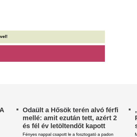
A hónap részleges holdfogya
j klubja bejelentette a
napfogyatkozást is tartogat a 
éjszakák mellett.
iverpooltól távozó Mohamed
zalah szerződtetését
Ukrajna több száz
támadta az egyik
het, hogy hamarosan Magyarországon is
lyára lép.
orosz olajfinomító
ványi Gáborral találkozott az
Összesen két olajlétesítmény
az oroszok csapásokkal reagá
rszággyűlés alelnöke
Új fordulat Rodri
szegi Krisztián parlamenti alelnök a
jléktalanellátó intézményeket is felkereste.
Barcelona is harcb
Real Madrid riváli
Újabb fordulatot vett Rodri jöv
a Barcelona is megkezdte a 
Manchester City középpályás