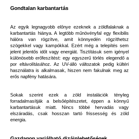
Gondtalan karbantartás
Az egyik legnagyobb előnye ezeknek a zöldfalaknak a 
karbantartás hiánya. A legtöbb műnövényfal egy flexibilis 
hálóra van rögzítve, amit könnyedén rögzíthetsz 
szögekkel vagy kampókkal. Ezért még a telepítés sem 
jelent jelentős időt vagy energiát. Tisztításuk sem igényel 
különösebb erőfeszítést: egy egyszerű törlés elegendő a 
por eltávolításához. Az UV-álló változatok pedig kültéri 
használatra is alkalmasak, hiszen nem fakulnak meg az 
erős napfény hatására.
Sokak szerint ezek a zöld instalációk tényleg 
forradalmasítják a belsőépítészetet, éppen a könnyű 
karbantartásuk miatt. Nincs többé hervadás vagy 
elszáradás, csak hosszan tartó frissesség és zöld 
energia.
Gazdagon variálható dizájnlehetőségek