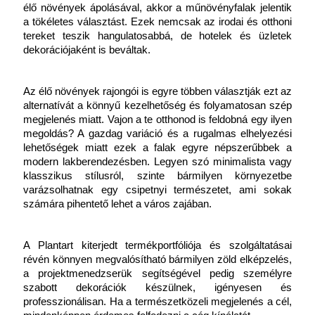
élő növények ápolásával, akkor a műnövényfalak jelentik 
a tökéletes választást. Ezek nemcsak az irodai és otthoni 
tereket teszik hangulatosabbá, de hotelek és üzletek 
dekorációjaként is beváltak. 
Az élő növények rajongói is egyre többen választják ezt az 
alternatívát a könnyű kezelhetőség és folyamatosan szép 
megjelenés miatt. Vajon a te otthonod is feldobná egy ilyen 
megoldás? A gazdag variáció és a rugalmas elhelyezési 
lehetőségek miatt ezek a falak egyre népszerűbbek a 
modern lakberendezésben. Legyen szó minimalista vagy 
klasszikus stílusról, szinte bármilyen környezetbe 
varázsolhatnak egy csipetnyi természetet, ami sokak 
számára pihentető lehet a város zajában.
A Plantart kiterjedt termékportfóliója és szolgáltatásai 
révén könnyen megvalósítható bármilyen zöld elképzelés, 
a projektmenedzserük segítségével pedig személyre 
szabott dekorációk készülnek, igényesen és 
professzionálisan. Ha a természetközeli megjelenés a cél, 