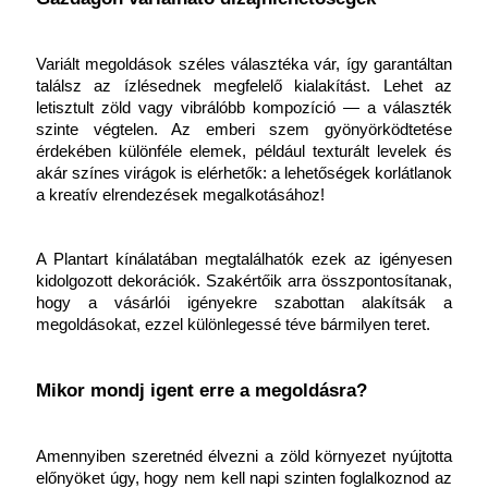
Variált megoldások széles választéka vár, így garantáltan 
találsz az ízlésednek megfelelő kialakítást. Lehet az 
letisztult zöld vagy vibrálóbb kompozíció — a választék 
szinte végtelen. Az emberi szem gyönyörködtetése 
érdekében különféle elemek, például texturált levelek és 
akár színes virágok is elérhetők: a lehetőségek korlátlanok 
a kreatív elrendezések megalkotásához!
A Plantart kínálatában megtalálhatók ezek az igényesen 
kidolgozott dekorációk. Szakértőik arra összpontosítanak, 
hogy a vásárlói igényekre szabottan alakítsák a 
megoldásokat, ezzel különlegessé téve bármilyen teret.
Mikor mondj igent erre a megoldásra?
Amennyiben szeretnéd élvezni a zöld környezet nyújtotta 
előnyöket úgy, hogy nem kell napi szinten foglalkoznod az 