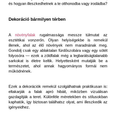
és hogyan illeszkedhetnek a te otthonodba vagy irodádba?
Dekoráció bármilyen térben
A 
növényfalak
 rugalmassága messze túlmutat az 
esztétikai vonzerőn. Olyan helyiségekbe is remekül 
illenek, ahol az élő növények nem maradnának meg. 
Gondolj csak egy ablaktalan fürdőszobára vagy egy sötét 
folyosóra — ezek a zöldfalak még a legbarátságtalanabb 
sarkokat is életre keltik.
Helyettesként mutatják be a 
természetet, ahol annak hagyományos formái nem 
működnének.
Ezek a dekorációk remekül szolgálhatnak praktikusan is: 
eltakarják a falak apró hibáit, miközben vizuálisan 
gazdagítják a teret. Különféle méretekben és stílusokban 
kaphatók, így biztosan találhatsz olyat, ami illeszkedik az 
igényeidhez.