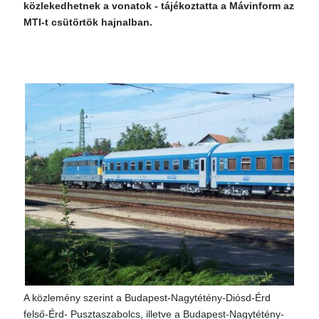
közlekedhetnek a vonatok - tájékoztatta a Mávinform az
MTI-t csütörtök hajnalban.
A közlemény szerint a Budapest-Nagytétény-Diósd-Érd
felső-Érd- Pusztaszabolcs, illetve a Budapest-Nagytétény-