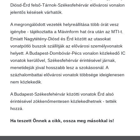
Diósd-Érd felső-Tárnok-Székesfehérvár elővárosi vonalon
jelentős késések várhatók.
A megrongálódott vezeték helyreállítása több órát vesz
igénybe - tájékoztatta a Mávinform hat óra után az MTI-t.
Emiatt Nagytétény-Diósd és Érd között az utasokat
vonatpótló buszok szállítják az elővárosi személyvonatok
helyett. A Budapest-Dombóvár-Pécs vonalon közlekedő IC
vonatok kerülővel, Székesfehérvár érintésével járnak,
menetidejük jóval hosszabb lesz a szokásosnál. A
százhalombattai elővárosi vonatok többsége ideiglenesen
nem közlekedik.
A Budapest-Székesfehérvár közötti vonatok Érd alsó
érintésével zökkenőmentesen közlekedhetnek - tették
hozzá.
Ha teszett Önnek a cikk, ossza meg másokkal is!