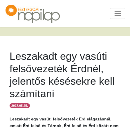
Leszakadt egy vasúti
felsővezeték Érdnél,
jelentős késésekre kell
számítani
2017.05.25.
Leszakadt egy vasúti felsővezeték Érd elágazásnál,
emiatt Érd felső és Tárnok, Érd felső és Érd között nem