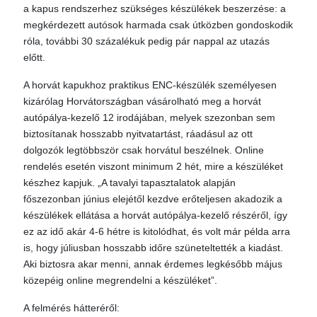
a kapus rendszerhez szükséges készülékek beszerzése: a
megkérdezett autósok harmada csak útközben gondoskodik
róla, további 30 százalékuk pedig pár nappal az utazás
előtt.
A horvát kapukhoz praktikus ENC-készülék személyesen
kizárólag Horvátországban vásárolható meg a horvát
autópálya-kezelő 12 irodájában, melyek szezonban sem
biztosítanak hosszabb nyitvatartást, ráadásul az ott
dolgozók legtöbbször csak horvátul beszélnek. Online
rendelés esetén viszont minimum 2 hét, mire a készüléket
készhez kapjuk. „A tavalyi tapasztalatok alapján
főszezonban június elejétől kezdve erőteljesen akadozik a
készülékek ellátása a horvát autópálya-kezelő részéről, így
ez az idő akár 4-6 hétre is kitolódhat, és volt már példa arra
is, hogy júliusban hosszabb időre szüneteltették a kiadást.
Aki biztosra akar menni, annak érdemes legkésőbb május
közepéig online megrendelni a készüléket”.
A felmérés hátteréről: