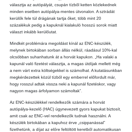
választja az autópályát, csupán tízből ketten közlekednek
minden esetben autópálya-mentes útvonalon. A sztrádát
kerülők fele túl drágának tartja őket, több mint 20
százalékuk pedig a kapuknál kialakuló hosszú sorok miatt
választ inkább kerülőutat.
Mindkét problémára megoldást kínál az ENC-készülék,
melynek birtokában sorban állás nélkül, ráadásul 10%-kal
olcsóbban suhanhatunk át a horvát kapukon. „Ha valaki a
kapunál való fizetést választja, a magas útdíjak mellett még
a nem várt extra költségekkel is számolhat. A kutatásunkban
megkérdezettek közül tízből egy emberrel előfordult már,
hogy rosszul adtak vissza neki a kapunál fizetéskor, vagy
nagyon magas árfolyamon számoltak”.
Az ENC-készülékkel rendelkezők számára a horvát
autópálya-kezelő (HAC) úgynevezett gyors kapukat biztosít,
amit csak az ENC-vel rendelkezők tudnak használni. A
készülék birtokában a kapuhoz érve „csippanással”
fizethetünk, a díjat az előre feltöltött keretből automatikusan