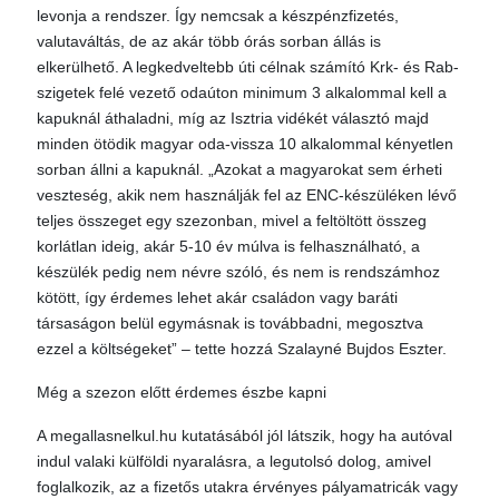
levonja a rendszer. Így nemcsak a készpénzfizetés,
valutaváltás, de az akár több órás sorban állás is
elkerülhető. A legkedveltebb úti célnak számító Krk- és Rab-
szigetek felé vezető odaúton minimum 3 alkalommal kell a
kapuknál áthaladni, míg az Isztria vidékét választó majd
minden ötödik magyar oda-vissza 10 alkalommal kényetlen
sorban állni a kapuknál. „Azokat a magyarokat sem érheti
veszteség, akik nem használják fel az ENC-készüléken lévő
teljes összeget egy szezonban, mivel a feltöltött összeg
korlátlan ideig, akár 5-10 év múlva is felhasználható, a
készülék pedig nem névre szóló, és nem is rendszámhoz
kötött, így érdemes lehet akár családon vagy baráti
társaságon belül egymásnak is továbbadni, megosztva
ezzel a költségeket” – tette hozzá Szalayné Bujdos Eszter.
Még a szezon előtt érdemes észbe kapni
A megallasnelkul.hu kutatásából jól látszik, hogy ha autóval
indul valaki külföldi nyaralásra, a legutolsó dolog, amivel
foglalkozik, az a fizetős utakra érvényes pályamatricák vagy