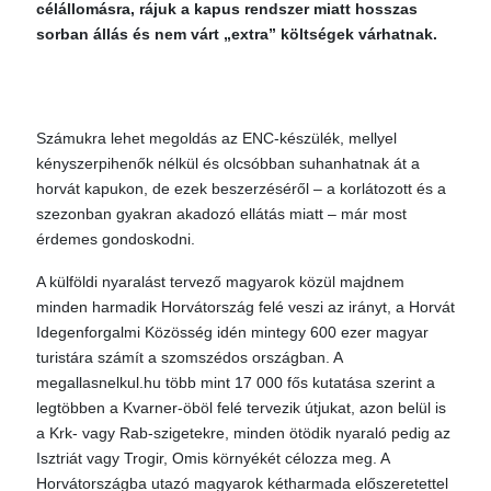
célállomásra, rájuk a kapus rendszer miatt hosszas
sorban állás és nem várt „extra” költségek várhatnak.
Számukra lehet megoldás az ENC-készülék, mellyel
kényszerpihenők nélkül és olcsóbban suhanhatnak át a
horvát kapukon, de ezek beszerzéséről – a korlátozott és a
szezonban gyakran akadozó ellátás miatt – már most
érdemes gondoskodni.
A külföldi nyaralást tervező magyarok közül majdnem
minden harmadik Horvátország felé veszi az irányt, a Horvát
Idegenforgalmi Közösség idén mintegy 600 ezer magyar
turistára számít a szomszédos országban. A
megallasnelkul.hu több mint 17 000 fős kutatása szerint a
legtöbben a Kvarner-öböl felé tervezik útjukat, azon belül is
a Krk- vagy Rab-szigetekre, minden ötödik nyaraló pedig az
Isztriát vagy Trogir, Omis környékét célozza meg. A
Horvátországba utazó magyarok kétharmada előszeretettel