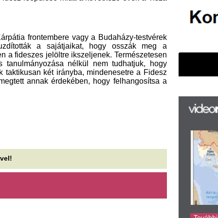
F
m
H
P
l
k
k
H
új
ta
az
er
rá
Ho
ke