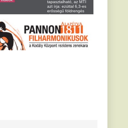
ba dobta az 1
szelvényt:
örtént
dult különleges
várakozást felülmúlt.
 Bugatti
somagolja a
pályára tervezett
takarítanánk minden
erodinamikai...
lebontani a