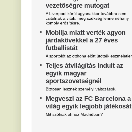
Belső vizsgálat a MÁV-nál,
Z
Mészáros Lőrinc bizalmi
k
embere leromboltatja a már
v
majdnem elkészült várókat
k
f
Bíróság elé kerül az elfajult elszámolási vita, de
közben lebontják a százmilliókból felhúzott