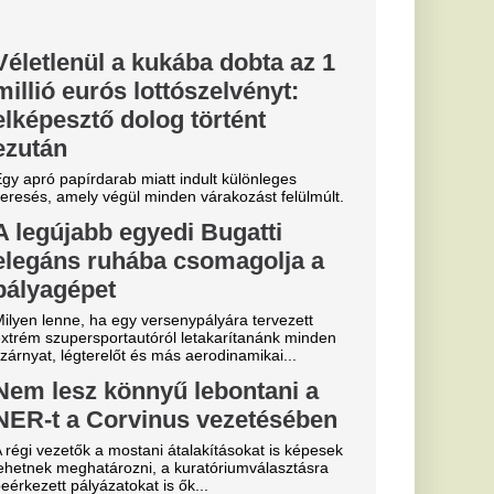
 vezetésében
akításokat is képesek
atóriumválasztásra
..
etésre vitte
 a rendőrség
 akarta próbálni a
tesztvezetés végül
yon közel
ág egyik