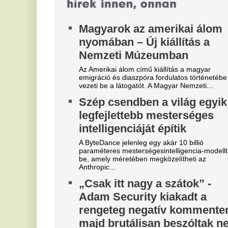
„Csak itt nagy a szátok” -
M
Adam Security kiakadt a
Ké
rengeteg negatív kommenten,
au
ke
majd brutálisan beszóltak neki
Adam Security most először reagált a negatív
kommentekre.
Máris elindult: Vitézy Dávid
várja a véleményeket
Társadalmi egyeztetés indult a Budapest Belgrád
vasútvonal új menetrendjéről.
Szoboszlait nem érdekli a
V
felelősség, Liverpoolban a
c