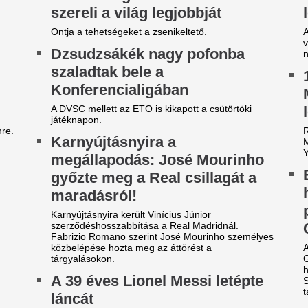
ivatarok mossák el a
Vízbe dobta a felöl
egyetlen kánikulát ezekben a
kisbabáját az anya
ármegyékben csütörtökön:
merülés után törté
iadták az elsőfokú
világot
igyelmeztetést
Hatalmas felháborodást és élén
közösségi médiában az a vid