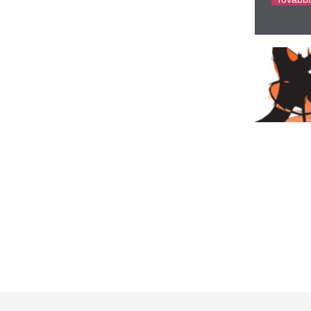
ipukkadt a „forintlufi"
Véletlenül a kuká
millió eurós lottó
m tudta tartani a lépést a forint.
elképesztő dolog t
rüsszel központjában
ezután
illiárdokért vett volna
Egy apró papírdarab miatt in
ngatlant az Orbán-kormány
keresés, amely végül minden 
magyar gasztronómiát népszerűsítő
A legújabb egyedi
xuséttermet is nyitottak volna.
elegáns ruhába c
onald Trump aláírt egy
pályagépet
endkívül fontos rendeletet
Milyen lenne, ha egy verseny
gszünteti a születési turizmust az amerikai
extrém szupersportautóról le
nök.
szárnyat, légterelőt és más a
ilométeres dugók bénítják az
Nem lesz könnyű 