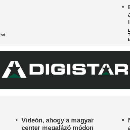
zereli a világ legjobbját
legjobb csapatába
tja a tehetségeket a zsenikeltető.
Az Arsenal azt követően fordu
világbajnok felé, hogy Barcola 
zsudzsákék nagy pofonba
nemet mondott.
zaladtak bele a
140 millió eurós r
onferencialigában
Madrid bejelentett
DVSC mellett az ETO is kikapott a csütörtöki
legdrágább igazol
téknapon.
Rekordösszegű átigazolást je
arnyújtásnyira a
Madrid: a királyi gárda hivat
Yan Diomandét az RB Leipzig
egállapodás: José Mourinho
EL-lapszemle: "A 
yőzte meg a Real csillagát a
hipnotizálta az ell
aradásról!
pofon a lengyel fo
rnyújtásnyira került Vinícius Júnior
erződéshosszabbítása a Real Madridnál.
Górnik-edző maga
brizio Romano szerint José Mourinho személyes
zbelépése hozta meg az áttörést a
A Ferencváros szerda este 1-
rgyalásokon.
Górnik Zabrzét az Európa Lig
harmadik körének első mérk
 39 éves Lionel Messi letépte
Szokásunkhoz híven megnéztü
találkozót az ellenfélnél. Lap
áncát
Nincs több kérdés,
ntér Dániel is beköszönt, de a VAR közbeszólt.
Vinícius Junior jö
Madridnál.
Ahogyan azt sejteni lehetett..