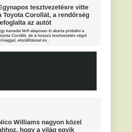
 igazoljon
lt a spanyol
és Vinícius Jr. is
ekord: a Real
e története
ását
lentett be a Real
alosan is megszerezte
től.
Fradi
enfelet", nagy
cinak, de a
biztos
0-ra legyőzte a
a-selejtezők
őzésén.
k, hogyan látták a
szemle és r
 eldőlt
vője a Real
.