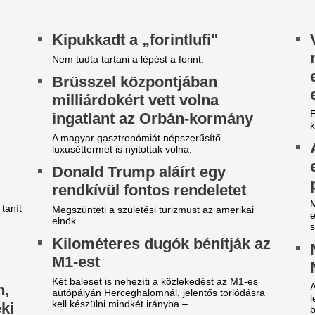
1-est
NER-t a Corvinus
t baleset is nehezíti a közlekedést az M1-es
A régi vezetők a mostani átal
tópályán Herceghalomnál, jelentős torlódásra
lehetnek meghatározni, a kur
ll készülni mindkét irányba –...
beérkezett pályázatokat is ők.
Egynapos tesztvez
a Toyota Corollát,
lefoglalta az autót
Egy kanadai férfi alaposan ki
Toyota Corollát, de a hosszú 
bírsággal, elszállítással és...
ideón, ahogy a magyar
Nico Williams nag
enter megalázó módon
ahhoz, hogy a vil