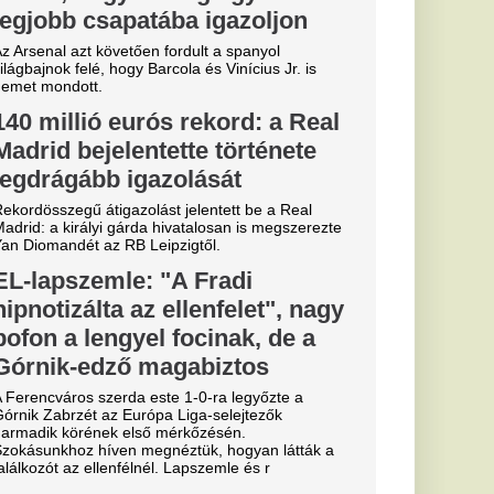
töztetett
: ami a
nt, bejárja a
k vitát váltott ki a
eó, amelyen egy