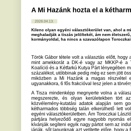
Kilenc olyan egyéni választókerület van, ahol a mi hazánkos é
meghaladják a tiszás jelöltekét, ám nem életszerű, hogy az öss
kormányoldal, ha nincs a szavazólapon Toroczkai László pártja
Török Gábor tétele volt a választás előtt, hogy a Mi Hazánk
mint amekkorát a DK-é vagy az MKKP-é a Tiszának. Val
Koalíció és a Kétfarkú Kutya Párt lényegében megsemmisült
százalékot, utóbbinak pedig még ez sem jött össze, így vissza
miközben a Mi Hazánk a magas részvétel ellenére stabi
ugyanakkora, 6 fős frakcióval lesz jelen a törvényhozásban, 
A Tisza mindenképp megnyerte volna a választást, hiszen a
megszerezte, és olyan kerületekben tört az élre, ah
közvélemény-kutatási adatok alapján sem gondoltuk, h
kétharmados többség talán elkerülhető lett volna, ha a M
egyéni választókerületben. Ám Toroczkai László, a Mi Hazán
pártjára helyeződő egyre nagyobb nyomás ellenére is kitar
kívánják segíteni egyik nagy pártot sem az indulásukkal vagy
járják, sőt lapunknak azt vetítette előre, hogy a Fidesz leép
és a Mi Hazánk küzdelméről szólnak majd.
A nemzeti radikális véleményformálók, mint a Kárpátia fro
vélhetően érezték a veszélyt, mivel arra buzdították 
szavazatukat, és listán a Mi Hazánkra, egyéniben a fideszes
az egyéni választókerületi eredmények alapos tanulmány
hányan hallották meg a hangjukat, és szavaztak taktikusan
szolgálatában álló média minden tőle telhetőt megtett ann