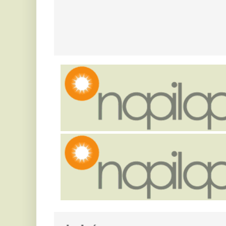
6 
épületeket.
V
Magyar Péter szerint
a
világszerte irigylik és csodálva
f
figyelik most a magyarokat
Mi
Helyzetjelentést adott Magyar Péter.
T
„Elegem van a NER-es
M
bérhírhamisítókból” –
l
elhatárolódott Németh
h
Balázstól a kalocsai
polgármester
Te
am
Bagó Zoltán a kalocsaiakat kérte, hogy ne
A
jelentgessék fel egymást vízhasználat miatt.
Németh Balázs később saját posztjához használta
ó
fel a bejegyzést, Bagó szerint teljesen
félreértelmezve annak mondanivalójá
e
Az ATV sztárja volt, ma egy
Zs
ót
vidéki kis faluban él Krug
Emília: felmondása után a
Mátrába költözött
Krug Emília 2025-ben 12 év után mondott fel az
ATV-nél, majd férjével a Mátrába költöztek.