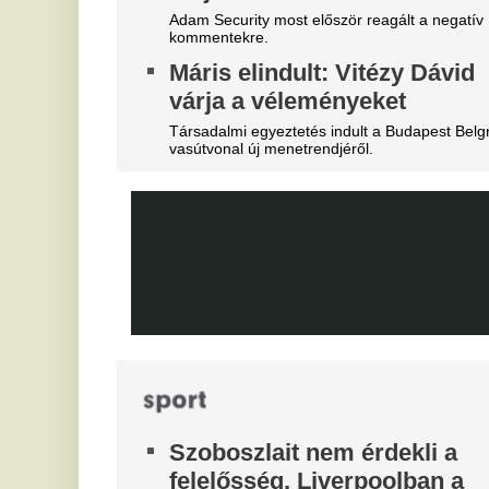
vezetőségre mutogat
s
A Liverpool körül ugyanakkor továbbra sem
On
csitulnak a viták, még szükség lenne néhány
D
komoly erősítésre.
s
Mobilja miatt verték agyon
K
járdakövekkel a 27 éves
futballistát
A 
já
A sportolót az otthona előtt ütötték eszméletlenre.
K
Teljes átvilágítás indult az
m
egyik magyar
g
sportszövetségnél
m
Biztosan lesznek személyi változások.
Ka
sz
Megveszi az FC Barcelona a
Fa
világ egyik legjobb játékosát
kö
tá
Mit szólnak ehhez Madridban?
A
l
Pi