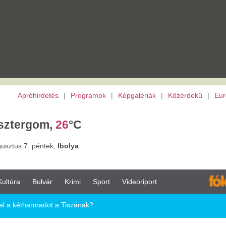
etés
|
Programok
|
Képgalériák
|
Közérdekű
|
Európai Unió
|
TV
|
Archívu
m,
26
°C
tek,
Ibolya
vár
Krimi
Sport
Videoriport
dot a Tiszának?
Tiszának?