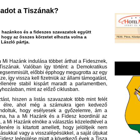
s a fideszes szavazatok együtt
zes körzetet elhozta volna a
.
 indulása többet árthat a Fidesznek,
óban így történt: a Demokratikus
, előbbi épphogy megugrotta az egy
 kell fizetniük az állami támogatást,
l kispárt maradt a parlamentben,
mint az előző ciklusban.
 listás szavazatok több mint felét
ol még a számukra igen kedvező
ogy esélyesek a győzelemre, ám a
i Hazánk és a Fidesz koordinál az
k elnöke a választás közeledtével a
tott amellett, hogy jelöltjeik nem
 a visszalépésükkel, a saját útjukat
ülése miatt a következő évek a Tisza
ntembere vagy a Budaházy-testvérek
a sajátjaikat, hogy osszák meg a
 jelöltre ikszeljenek. Természetesen
ozása nélkül nem tudhatjuk, hogy
 két irányba, mindenesetre a Fidesz
ak érdekében, hogy felhangosítsa a