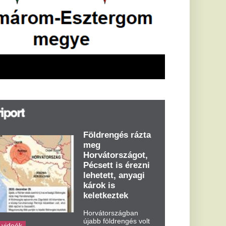
öldrengés rázta
eg
orvátországot,
écsett is érezni
ehetett, anyagi
árok is
eletkeztek
orvátországban
abb földrengés volt
pasztalható, az MTI
t írja: ezúttal 6,3-es
ősségű földrengés
zta meg
rvátországot
dden kora...