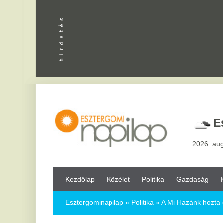
Apróhird
Esztergo
2026. augusztus 7, pén
Kezdőlap
Közélet
Politika
Gazdaság
Kultúra
Bul
Esztergominapilap
»
Politika »
A Mi Hazánk hozta el a kétharma
A Mi Hazánk hozta el a kétharmadot a 
2026.04.13.