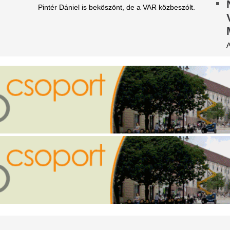
vármegyére is kiadták a riasztást zivatarok miatt!
édesanya váratlanul a meden
felöltöztetett kisbabáját.
itézy Dávid is megszólalt: áll
Forrnak az indula
 bál Sebestyén Balázs 65 ezer
Anikó medencés k
ős bulija miatt
azonnal rázúdult 
re számíthatnak a résztvevők?
Súlyos aszály és országszerte
eljesen kiszáradt
vízkorlátozások nehezítik a 
agyarország egyik
miközben a hatóságok arra ké
hogy takarékosan bánjon az i
eghosszabb folyója: drámai a
érzékeny helyzetben Nádai A
elyzet a Zagyvánál
Végre esik az eső
ljesen kiszáradt egy szakaszon a Zagyva medre,
ausztriai vízgyűjtő
i a helyi elővilágra is kritikus hatással van.
A legfrissebb előrejelzések a
z RTL bombázója szakítása
20 millimétert meghaladó csa
Inn, a Traun és az Enns folyó
ta nem feküdt le senkivel:
Nem tud segíteni 
zért döntött így
„Tisza-önkény áld
igmond Angi Mészáros Bendével való szakítása
a nem volt senkivel, így beszélt erről.
Czunyiné nem látj
maileket
Letiltotta a Google a Fidesz
fiókját. Czunyiné Bertalan Ju
az e-mailekhez, miközben a s
döntés ellen.